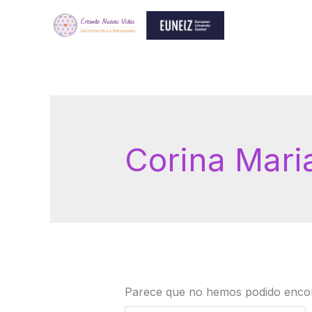
Ir
al
contenido
Buscar
por:
Corina Mari
Parece que no hemos podido encon