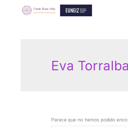
Ir
al
contenido
Buscar
por:
Eva Torralb
Parece que no hemos podido encon