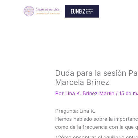
Ir
al
contenido
Duda para la sesión Pat
Marcela Brinez
Por
Lina K. Brinez Martin
/
15 de m
Pregunta: Lina K.
Hemos hablado sobre la importancia
como de la frecuencia con la que q
¿Cómo encontrar el equilibrio entr