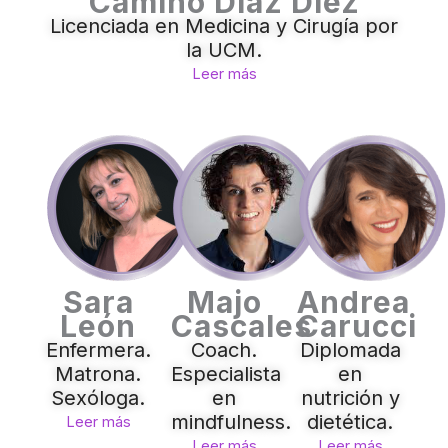
Camino Diaz Diez
Licenciada en Medicina y Cirugía por
la UCM.
Leer más
Sara
Majo
Andrea
León
Cascales
Carucci
Enfermera.
Coach.
Diplomada
Matrona.
Especialista
en
Sexóloga.
en
nutrición y
mindfulness.
dietética.
Leer más
Leer más
Leer más