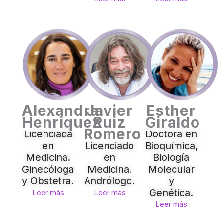
Alexandra
Javier
Esther
Henriquez
Ruiz
Giraldo
Romero
Licenciada
Doctora en
en
Licenciado
Bioquímica,
Medicina.
en
Biología
Ginecóloga
Medicina.
Molecular
y Obstetra.
Andrólogo.
y
Genética.
Leer más
Leer más
Leer más